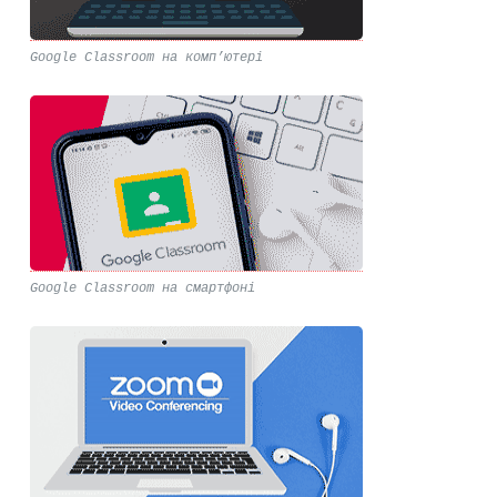
Google Classroom на комп’ютері
Google Classroom на смартфоні