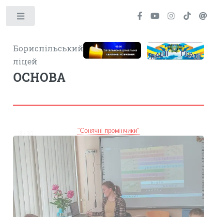
Toggle
Бориспільський
ліцей
ОСНОВА
"Сонячні промінчики"
3 / 35