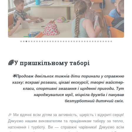
🌈У пришкільному таборі
🌟Продовж декількох тижнів діти поринали у справжню
казку: яскраві розваги, цікаві екскурсії, творчі майстер-
класи, спортивні змагання і щоденні пригоди. Тут
народжувалися мрії, міцніла дружба і панував
безтурботний дитячий сміх.
🎉 Ми вдячні всім дітям за активність, щирість і відкриті серця!
Дякуємо нашим вихователям та працівникам табору за тепло,
натхнення і турботу. Ви — справжні чарівники! Дякуємо всім