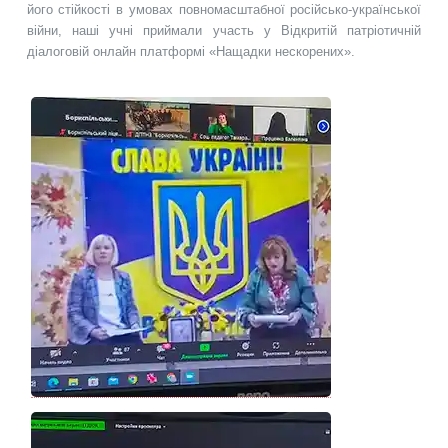
його стійкості в умовах повномасштабної російсько-української
війни, наші учні приймали участь у Відкритій патріотичній
діалоговій онлайн платформі «Нащадки нескорених».