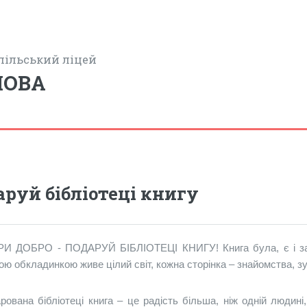
пільський ліцей
НОВА
аруй бібліотеці книгу
И ДОБРО - ПОДАРУЙ БІБЛІОТЕЦІ КНИГУ! Книга була, є і зав
ою обкладинкою живе цілий світ, кожна сторінка – знайомства, зу
рована бібліотеці книга – це радість більша, ніж одній люди